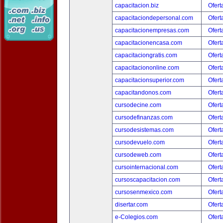
capacitacion.biz
Ofert
capacitaciondepersonal.com
Ofert
capacitacionempresas.com
Ofert
capacitacionencasa.com
Ofert
capacitaciongratis.com
Ofert
capacitaciononline.com
Ofert
capacitacionsuperior.com
Ofert
capacitandonos.com
Ofert
cursodecine.com
Ofert
cursodefinanzas.com
Ofert
cursodesistemas.com
Ofert
cursodevuelo.com
Ofert
cursodeweb.com
Ofert
cursointernacional.com
Ofert
cursoscapacitacion.com
Ofert
cursosenmexico.com
Ofert
disertar.com
Ofert
e-Colegios.com
Ofert