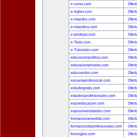
e-curso.com
Ofert
e-Ingles.com
Ofert
e-maestro.com
Ofert
e-maestros.com
Ofert
e-profesor.com
Ofert
e-Tesis.com
Ofert
e-Tutoriales.com
Ofert
educacionpolitica.com
Ofert
educacionprivada.com
Ofert
educuentos.com
Ofert
escuelaprofesional.com
Ofert
estudiegratis.com
Ofert
estudiosprofesionales.com
Ofert
expoeducacion.com
Ofert
expouniversidades.com
Ofert
formacionamedida.com
Ofert
formaciondeprofesionales.com
Ofert
foroingles.com
Ofert