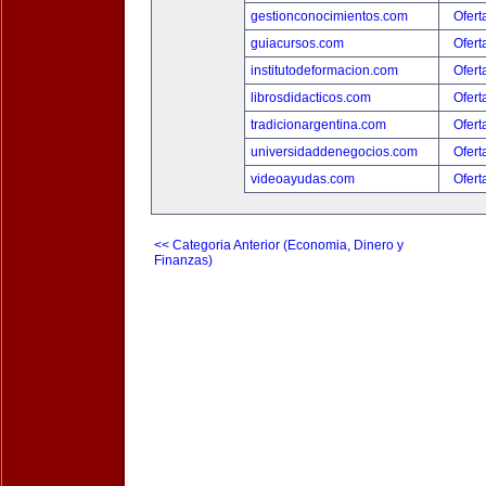
gestionconocimientos.com
Ofert
guiacursos.com
Ofert
institutodeformacion.com
Ofert
librosdidacticos.com
Ofert
tradicionargentina.com
Ofert
universidaddenegocios.com
Ofert
videoayudas.com
Ofert
<< Categoria Anterior (Economia, Dinero y
Finanzas)