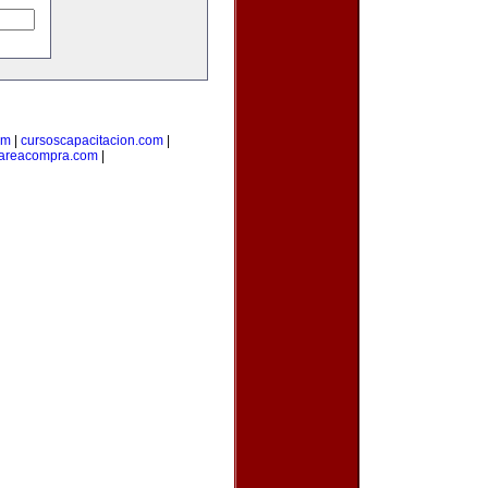
om
|
cursoscapacitacion.com
|
areacompra.com
|