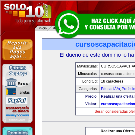
cursoscapacitac
El dueño de este dominio lo ha
Mayusculas:
CURSOSCAPACITA
Minusculas:
cursoscapacitacion.
Longitud:
18 caracteres
Categorias:
EducaciÃ³n
,
Profesi
Precio:
Realizar una oferta!
Visitar!
cursoscapacitacio
Serán consideradas ofer
Realizar una Oferta