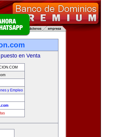
ion.com
 puesto en Venta
CION.COM
com
ones y Empleo
n.com
tas