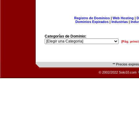
Registro de Dominios
|
Web Hosting
|
D
Dominios Expirados
|
Industrias
|
Indu
Categorías de Dominio:
[Pág. princi
** Precios expre
© 2002/2022 Solo10.com