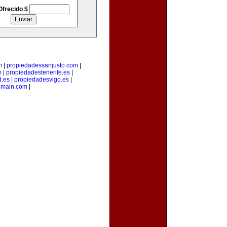
Ofrecido $
m
|
propiedadessanjusto.com
|
m
|
propiedadestenerife.es
|
d.es
|
propiedadesvigo.es
|
omain.com
|