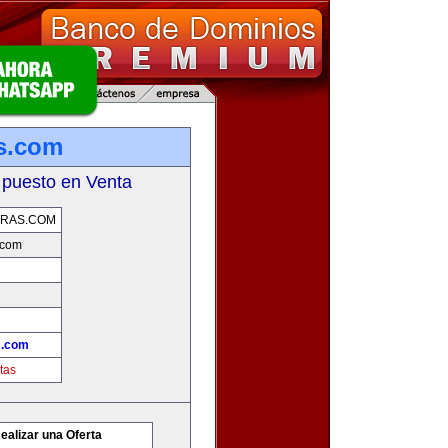
s.com
 puesto en Venta
ERAS.COM
.com
s.com
tas
ealizar una Oferta