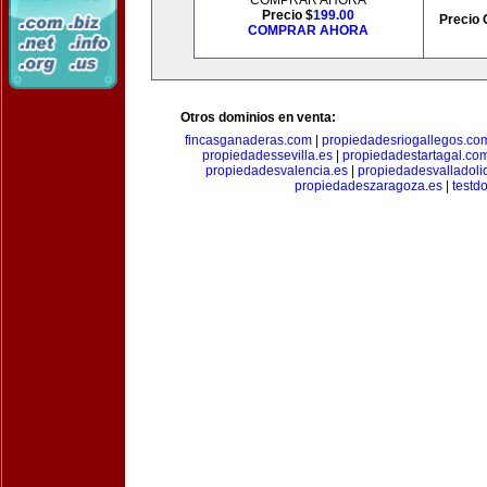
COMPRAR AHORA
Precio $
199.00
Precio 
COMPRAR AHORA
Otros dominios en venta:
fincasganaderas.com
|
propiedadesriogallegos.co
propiedadessevilla.es
|
propiedadestartagal.co
propiedadesvalencia.es
|
propiedadesvalladoli
propiedadeszaragoza.es
|
testd