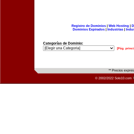
Registro de Dominios
|
Web Hosting
|
D
Dominios Expirados
|
Industrias
|
Indu
Categorías de Dominio:
[Pág. princi
** Precios expre
© 2002/2022 Solo10.com