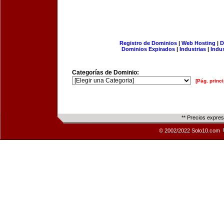
Registro de Dominios
|
Web Hosting
|
D
Dominios Expirados
|
Industrias
|
Indu
Categorías de Dominio:
[Pág. princi
** Precios expre
© 2002/2022 Solo10.com