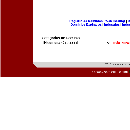
Registro de Dominios
|
Web Hosting
|
D
Dominios Expirados
|
Industrias
|
Indu
Categorías de Dominio:
[Pág. princi
** Precios expre
© 2002/2022 Solo10.com