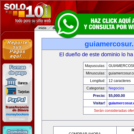
guiamercosur
El dueño de este dominio lo ha
Mayusculas:
GUIAMERCOS
Minusculas:
guiamercosur.
Longitud:
12 caracteres
Categorias:
Negocios
Precio:
$5,000.00
Visitar!
guiamercosur
Serán consideradas ofer
R