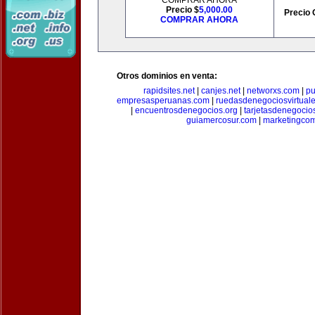
COMPRAR AHORA
Precio $
5,000.00
Precio 
COMPRAR AHORA
Otros dominios en venta:
rapidsites.net
|
canjes.net
|
networxs.com
|
pu
empresasperuanas.com
|
ruedasdenegociosvirtual
|
encuentrosdenegocios.org
|
tarjetasdenegocio
guiamercosur.com
|
marketingcom