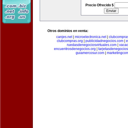
Precio Ofrecido $
Otros dominios en venta:
canjes.net
|
microelectronica.net
|
clubcompra
clubcompras.org
|
publicidadnegocios.com
|
e
ruedasdenegociosvirtuales.com
|
vacac
encuentrosdenegocios.org
|
tarjetasdenegocio
guiamercosur.com
|
marketingcom