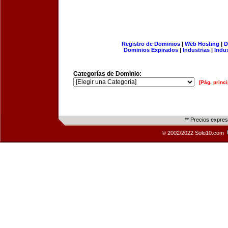
Registro de Dominios
|
Web Hosting
|
D
Dominios Expirados
|
Industrias
|
Indu
Categorías de Dominio:
[Pág. princi
** Precios expre
© 2002/2022 Solo10.com