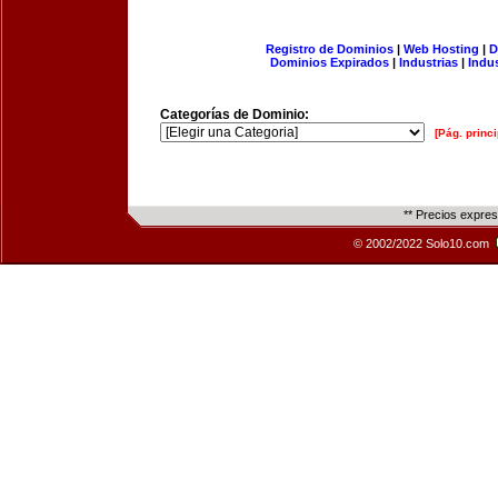
Registro de Dominios
|
Web Hosting
|
D
Dominios Expirados
|
Industrias
|
Indu
Categorías de Dominio:
[Pág. princi
** Precios expre
© 2002/2022 Solo10.com