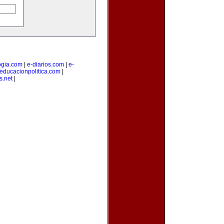
ogia.com
|
e-diarios.com
|
e-
educacionpolitica.com
|
s.net
|