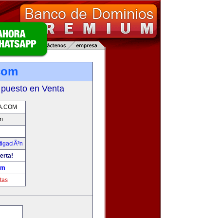
.com
 puesto en Venta
A.COM
m
tigaciÃ³n
erta!
om
tas