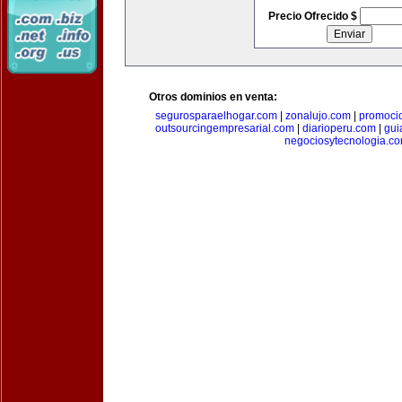
Precio Ofrecido $
Otros dominios en venta:
segurosparaelhogar.com
|
zonalujo.com
|
promoci
outsourcingempresarial.com
|
diarioperu.com
|
gui
negociosytecnologia.c