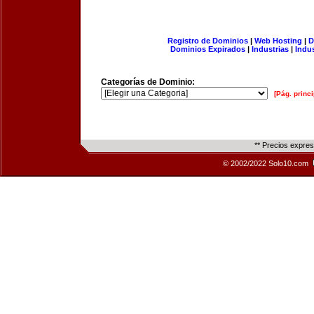
Registro de Dominios
|
Web Hosting
|
D
Dominios Expirados
|
Industrias
|
Indu
Categorías de Dominio:
[Pág. princi
** Precios expre
© 2002/2022 Solo10.com