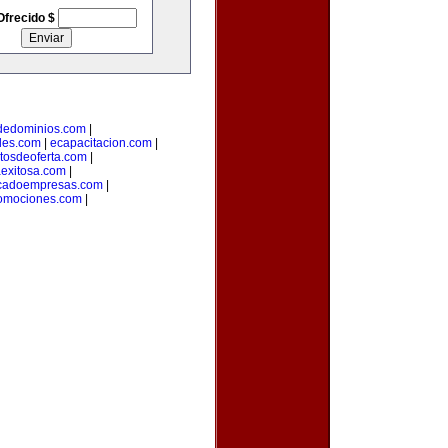
Ofrecido $
odedominios.com
|
des.com
|
ecapacitacion.com
|
tosdeoferta.com
|
aexitosa.com
|
cadoempresas.com
|
romociones.com
|