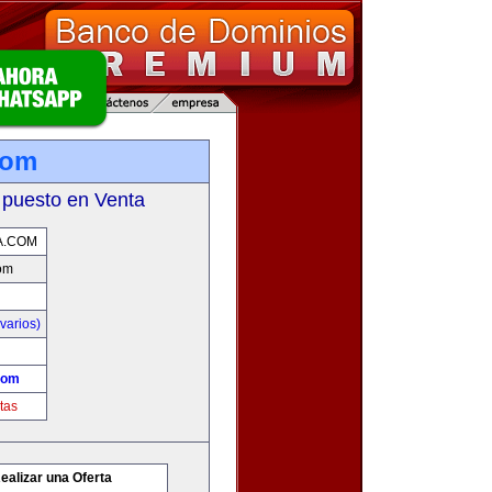
com
 puesto en Venta
A.COM
com
varios)
com
tas
ealizar una Oferta