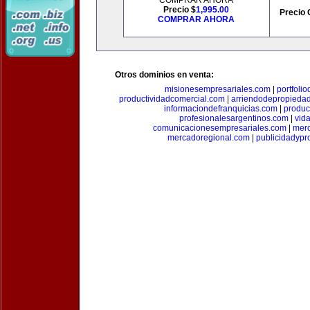
COMPRAR AHORA
Precio $
1,995.00
Precio 
COMPRAR AHORA
Otros dominios en venta:
misionesempresariales.com
|
portfoli
productividadcomercial.com
|
arriendodepropieda
informaciondefranquicias.com
|
produc
profesionalesargentinos.com
|
vid
comunicacionesempresariales.com
|
mer
mercadoregional.com
|
publicidadyp