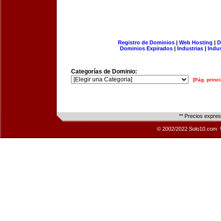
Registro de Dominios
|
Web Hosting
|
D
Dominios Expirados
|
Industrias
|
Indu
Categorías de Dominio:
[Pág. princi
** Precios expre
© 2002/2022 Solo10.com