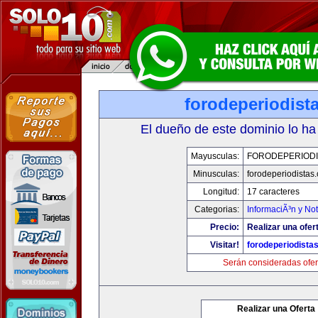
forodeperiodist
El dueño de este dominio lo ha
Mayusculas:
FORODEPERIODI
Minusculas:
forodeperiodistas
Longitud:
17 caracteres
Categorias:
InformaciÃ³n y Not
Precio:
Realizar una ofer
Visitar!
forodeperiodista
Serán consideradas ofer
Realizar una Oferta