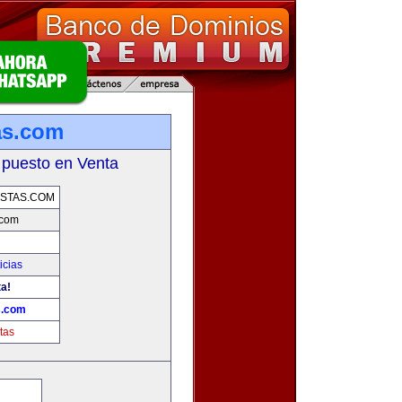
as.com
 puesto en Venta
STAS.COM
.com
icias
ta!
s.com
tas