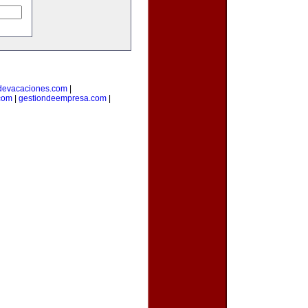
devacaciones.com
|
.com
|
gestiondeempresa.com
|