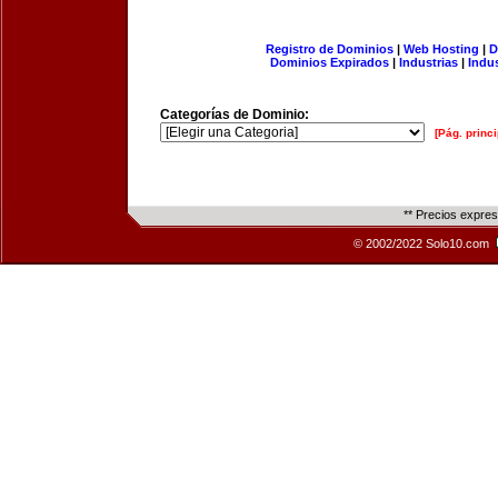
Registro de Dominios
|
Web Hosting
|
D
Dominios Expirados
|
Industrias
|
Indu
Categorías de Dominio:
[Pág. princi
** Precios expre
© 2002/2022 Solo10.com