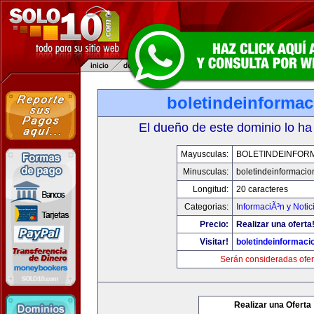
boletindeinforma
El dueño de este dominio lo ha
Mayusculas:
BOLETINDEINFOR
Minusculas:
boletindeinformaci
Longitud:
20 caracteres
Categorias:
InformaciÃ³n y Notic
Precio:
Realizar una oferta
Visitar!
boletindeinformaci
Serán consideradas ofer
Realizar una Oferta