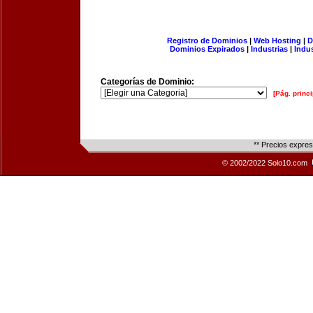
Registro de Dominios
|
Web Hosting
|
D
Dominios Expirados
|
Industrias
|
Indu
Categorías de Dominio:
[Pág. princi
** Precios expre
© 2002/2022 Solo10.com